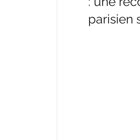
: une re
parisien