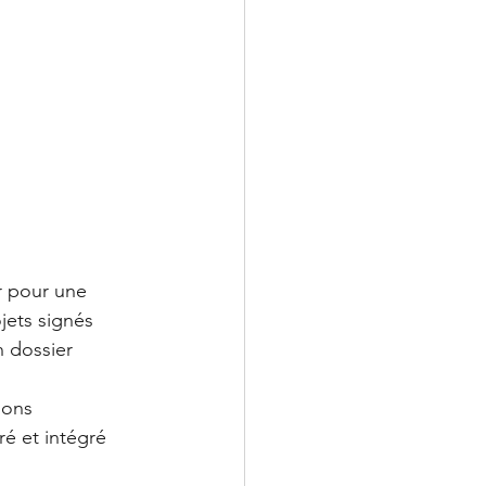
r pour une 
jets signés 
n dossier 
ions 
é et intégré 