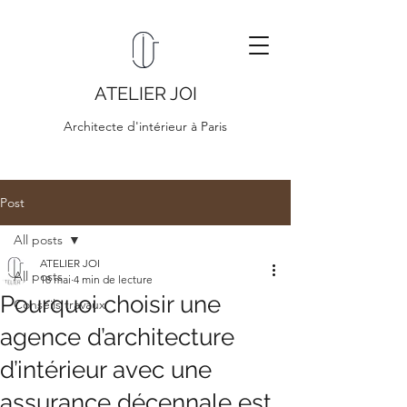
ATELIER JOI
Architecte d'intérieur à Paris
Post
All posts
ATELIER JOI
All posts
18 mai
4 min de lecture
Pourquoi choisir une
Conseils travaux
agence d’architecture
d’intérieur avec une
assurance décennale est