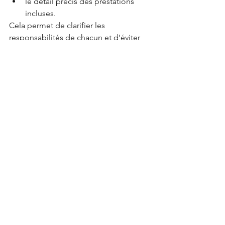
le détail précis des prestations 
incluses.
Cela permet de clarifier les 
responsabilités de chacun et d’éviter 
de nombreuses incompréhensions 
pendant le chantier.
Une rénovation est un investissement 
sur le long terme
Rénover un appartement ou une 
maison représente souvent un 
investissement conséquent.
Le choix des intervenants ne doit donc 
pas se faire uniquement sur des rendus 
esthétiques ou un budget annoncé 
rapidement.
Une agence d’architecture d’intérieur 
assurée apporte :