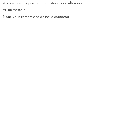
Vous souhaitez postuler à un stage, une alternance
ou un poste ?
Nous vous remercions de nous contacter
uniquement par mail.
ATELIER JOI
julia@atelierjoi.com
06 50 12 21 46
13 rue des Perchamps
75016 PARIS
Architecte d'intérieur paris 16
Rénovation appartement paris 16
Architecte d'intérieur paris 15