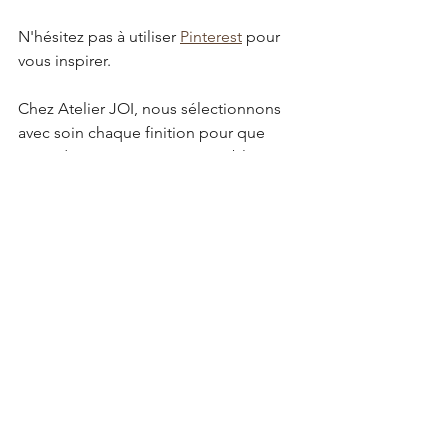
N'hésitez pas à utiliser 
Pinterest
 pour 
vous inspirer.
Chez Atelier JOI, nous sélectionnons 
avec soin chaque finition pour que 
votre dressing soit aussi agréable à 
utiliser qu’à regarder.
5. Adapter le projet à votre budget
Le sur-mesure n’est pas forcément 
synonyme de luxe inaccessible. Il 
permet surtout d’éviter les pertes 
d’espace et les mauvaises surprises. En 
définissant dès le départ vos priorités 
(rangements fermés ou ouverts, qualité 
des matériaux, équipements 
intérieurs), vous pouvez ajuster le 