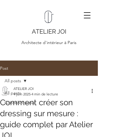
ATELIER JOI
Architecte d'intérieur à Paris
Post
All posts
ATELIER JOI
All posts
4 juin 2025
4 min de lecture
Comment créer son
Conseils travaux
dressing sur mesure :
guide complet par Atelier
JOI