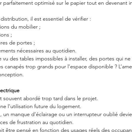
 parfaitement optimisé sur le papier tout en devenant i
istribution, il est essentiel de vérifier :
nsions du mobilier ;
tions ;
tures de portes ;
agements nécessaires au quotidien.
 vu des tables impossibles à installer, des portes qui ne
 canapés trop grands pour l’espace disponible ? L’ame
conception.
lectrique
st souvent abordé trop tard dans le projet.
nne l’utilisation future du logement.
, un manque d’éclairage ou un interrupteur oublié devi
es de frustration au quotidien.
oit être pensé en fonction des usages réels des occupan