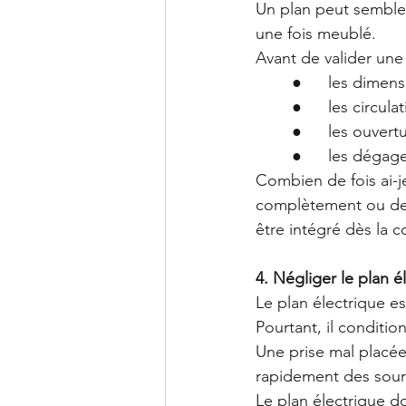
Un plan peut sembler
une fois meublé.
Avant de valider une d
	●	les dime
	●	les circula
	●	les ouver
	●	les dég
Combien de fois ai-je
complètement ou des
être intégré dès la 
4. Négliger le plan é
Le plan électrique e
Pourtant, il conditio
Une prise mal placée
rapidement des sourc
Le plan électrique d