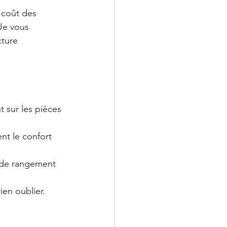
 coût des 
Je vous 
ture 
t sur les pièces 
nt le confort 
 de rangement 
ien oublier.