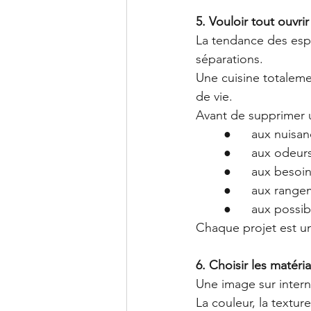
5. Vouloir tout ouvrir
La tendance des esp
séparations.
Une cuisine totaleme
de vie.
Avant de supprimer un
	●	aux nuis
	●	aux odeurs
	●	aux besoi
	●	aux rang
	●	aux poss
Chaque projet est un
6. Choisir les matér
Une image sur interne
La couleur, la texture