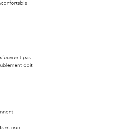
nconfortable 
 s’ouvrent pas 
ublement doit 
ennent 
ts et non 